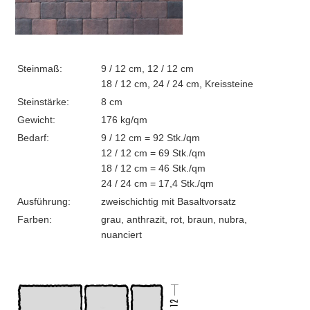
Steinmaß:
9 / 12 cm, 12 / 12 cm
18 / 12 cm, 24 / 24 cm, Kreissteine
Steinstärke:
8 cm
Gewicht:
176 kg/qm
Bedarf:
9 / 12 cm = 92 Stk./qm
12 / 12 cm = 69 Stk./qm
18 / 12 cm = 46 Stk./qm
24 / 24 cm = 17,4 Stk./qm
Ausführung:
zweischichtig mit Basaltvorsatz
Farben:
grau, anthrazit, rot, braun, nubra,
nuanciert